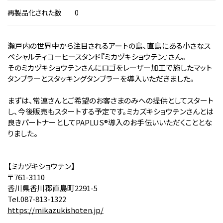
再製品化された数
0
瀬戸内の世界中から注目されるアートの島、直島にある小さなス
ペシャルティコーヒースタンド『ミカヅキショウテン』さん。
そのミカヅキショウテンさんにロゴをレーザー加工で施したマット
タンブラーとスタッキングタンブラーを導入いただきました。
まずは、常連さんとご希望のお客さまのみへの提供としてスタート
し、今後販売もスタートする予定です。ミカズキショウテンさんとは
良きパートナーとしてPAPLUS®導入のお手伝いいただくこととな
りました。
【ミカヅキショウテン】
〒761-3110
香川県香川郡直島町2291-5
Tel.087-813-1322
https://mikazukishoten.jp/